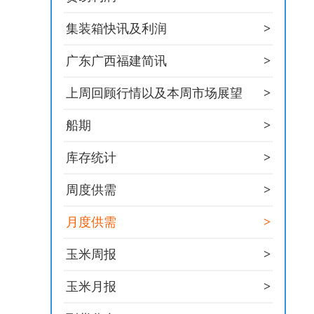
>
集装箱快讯及利润
>
广东广西福建简讯
>
上周回顾行情以及本周市场展望
>
船期
>
库存统计
>
周度供需
>
月度供需
>
玉米周报
>
玉米月报